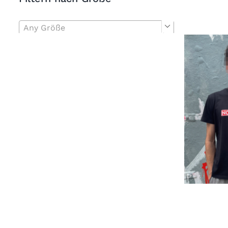
Any Größe
