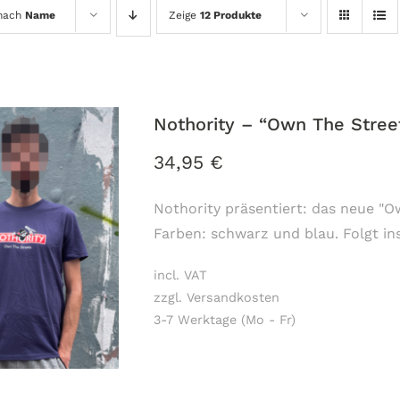
 nach
Name
Zeige
12 Produkte
Nothority – “Own The Street
34,95
€
Nothority präsentiert: das neue "Ow
Farben: schwarz und blau. Folgt i
incl. VAT
zzgl. Versandkosten
3-7 Werktage (Mo - Fr)