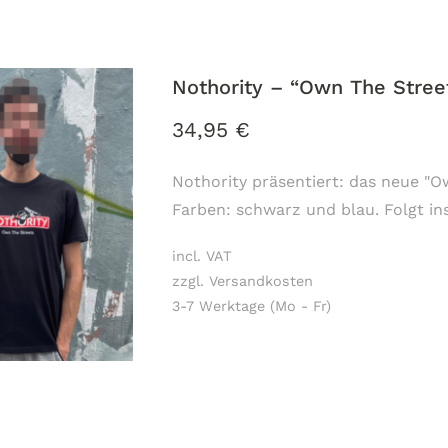
Nothority – “Own The Stree
34,95
€
Nothority präsentiert: das neue "Ow
Farben: schwarz und blau. Folgt i
incl. VAT
zzgl. Versandkosten
3-7 Werktage (Mo - Fr)