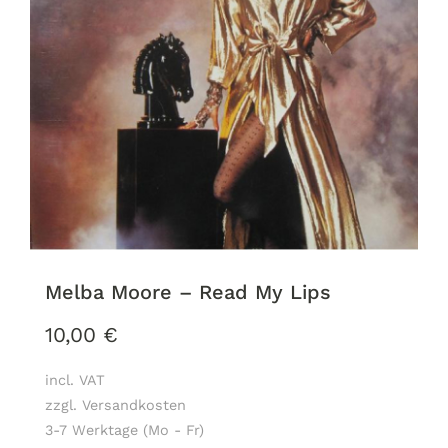
Melba Moore – Read My Lips
10,00
€
incl. VAT
zzgl. Versandkosten
3-7 Werktage (Mo - Fr)