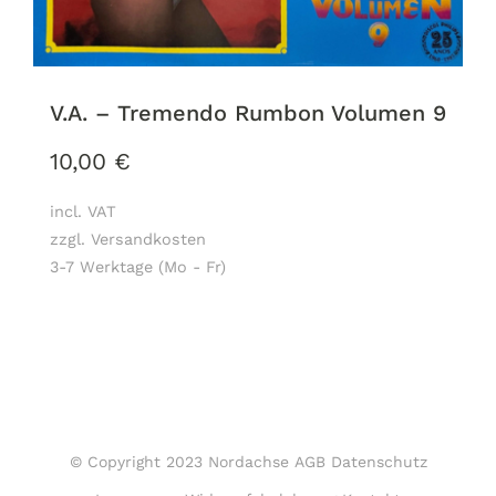
V.A. – Tremendo Rumbon Volumen 9
10,00
€
incl. VAT
zzgl. Versandkosten
3-7 Werktage (Mo - Fr)
© Copyright 2023 Nordachse
AGB
Datenschutz