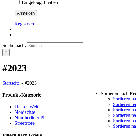
Eingeloggt bleiben
Registrieren
Suche nach:
#2023
Startseite
»
#2023
Sortieren nach
Pre
Produkt-Kategorie
Sortieren n
Sortieren n
Heikos Welt
Sortieren n
Nordachse
Sortieren n
Nordberliner Pils
Sortieren n
Streetstore
Sortieren n
Filtern nach Größe