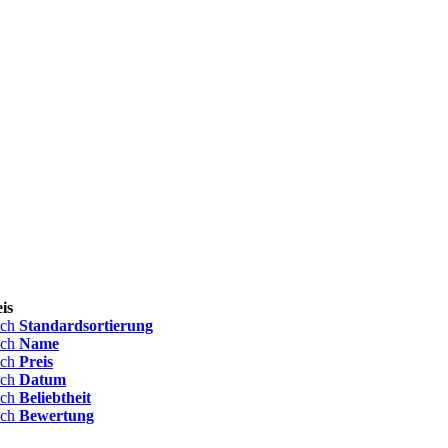
is
ach
Standardsortierung
ach
Name
ach
Preis
ach
Datum
ach
Beliebtheit
ach
Bewertung