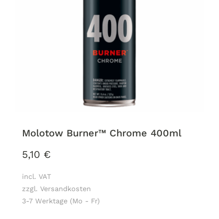
Molotow Burner™ Chrome 400ml
5,10
€
incl. VAT
zzgl. Versandkosten
3-7 Werktage (Mo - Fr)