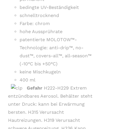
bedingte UV-Beständigkeit
schnelltrocknend
Farbe: chrom
hohe Aussprührate
patentierte MOLOTOW™-
Technologie: anti-drip™, no-
dust™, covers-all™, all-season™
(-10°C bis +50°C)
keine Mischkugeln
400 ml
Gefahr
H222-H229 Extrem
entzündbares Aerosol. Behälter steht
unter Druck: kann bei Erwärmung
bersten. H315 Verursacht
Hautreizungen. H319 Verursacht
schwere Augenreizung. H336 Kann