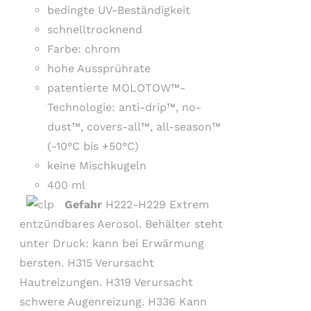
bedingte UV-Beständigkeit
schnelltrocknend
Farbe: chrom
hohe Aussprührate
patentierte MOLOTOW™-
Technologie: anti-drip™, no-
dust™, covers-all™, all-season™
(-10°C bis +50°C)
keine Mischkugeln
400 ml
Gefahr
H222-H229 Extrem
entzündbares Aerosol. Behälter steht
unter Druck: kann bei Erwärmung
bersten. H315 Verursacht
Hautreizungen. H319 Verursacht
schwere Augenreizung. H336 Kann