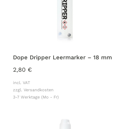
Dope Dripper Leermarker – 18 mm
2,80
€
incl. VAT
zzgl. Versandkosten
3-7 Werktage (Mo - Fr)