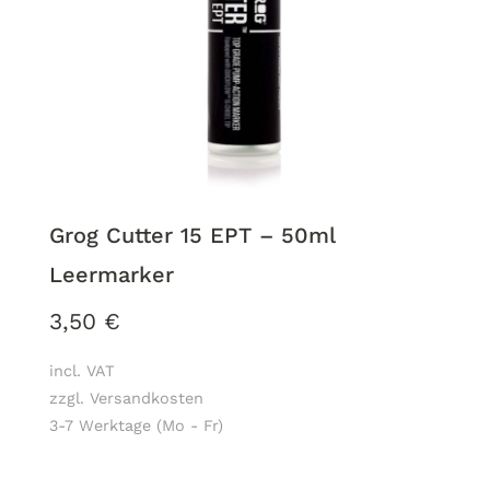
Grog Cutter 15 EPT – 50ml
Leermarker
3,50
€
incl. VAT
zzgl. Versandkosten
3-7 Werktage (Mo - Fr)