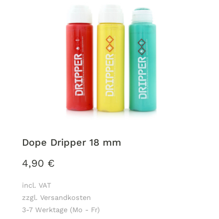
Dope Dripper 18 mm
4,90
€
incl. VAT
zzgl. Versandkosten
3-7 Werktage (Mo - Fr)