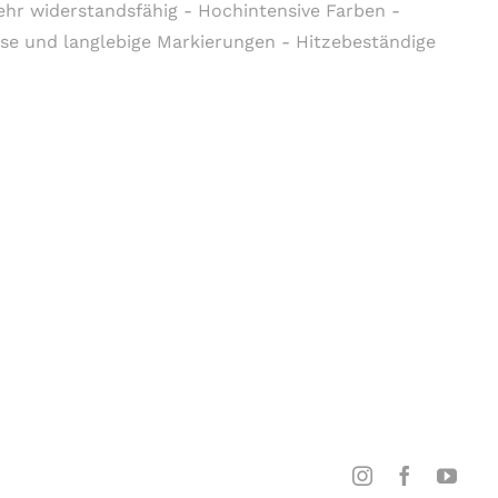
sehr widerstandsfähig - Hochintensive Farben -
ise und langlebige Markierungen - Hitzebeständige
Instagram
Facebook
YouT