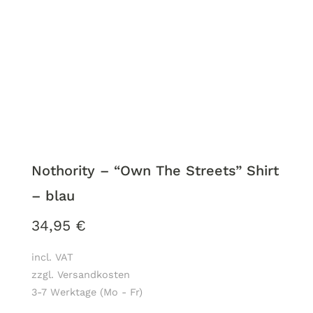
Nothority – “Own The Streets” Shirt
– blau
34,95
€
incl. VAT
zzgl. Versandkosten
3-7 Werktage (Mo - Fr)