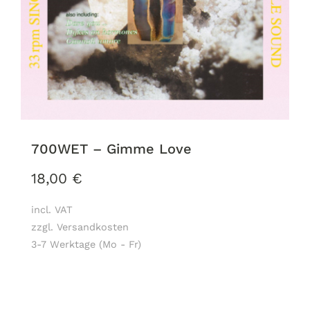
700WET – Gimme Love
18,00
€
incl. VAT
zzgl. Versandkosten
3-7 Werktage (Mo - Fr)