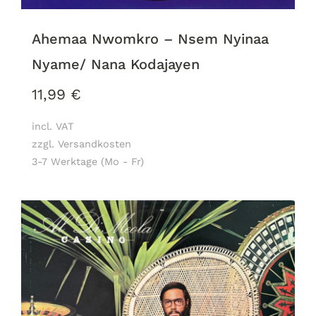
Ahemaa Nwomkro – Nsem Nyinaa
Nyame/ Nana Kodajayen
11,99
€
incl. VAT
zzgl. Versandkosten
3-7 Werktage (Mo - Fr)