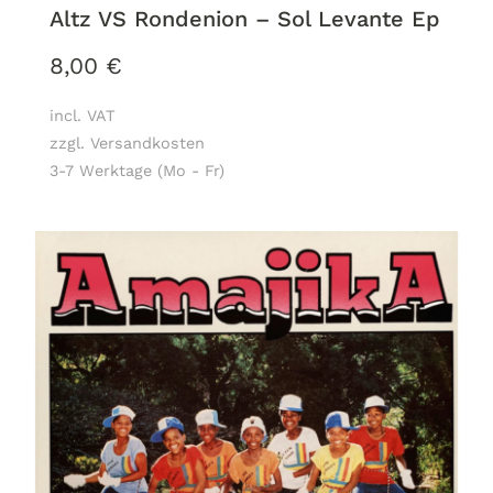
Altz VS Rondenion ‎– Sol Levante Ep
8,00
€
incl. VAT
zzgl. Versandkosten
3-7 Werktage (Mo - Fr)