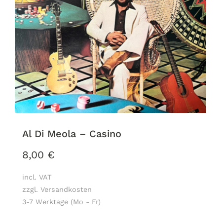
Al Di Meola ‎– Casino
8,00
€
incl. VAT
zzgl. Versandkosten
3-7 Werktage (Mo - Fr)