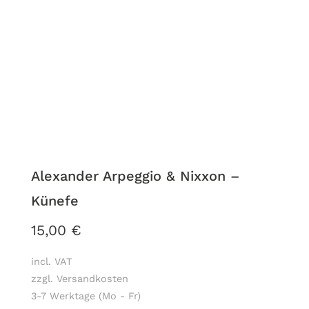
Alexander Arpeggio & Nixxon –
Künefe
15,00
€
incl. VAT
zzgl. Versandkosten
3-7 Werktage (Mo - Fr)