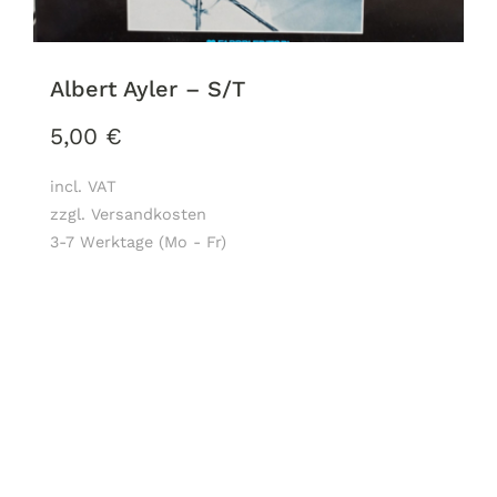
Albert Ayler – S/T
5,00
€
incl. VAT
zzgl. Versandkosten
3-7 Werktage (Mo - Fr)