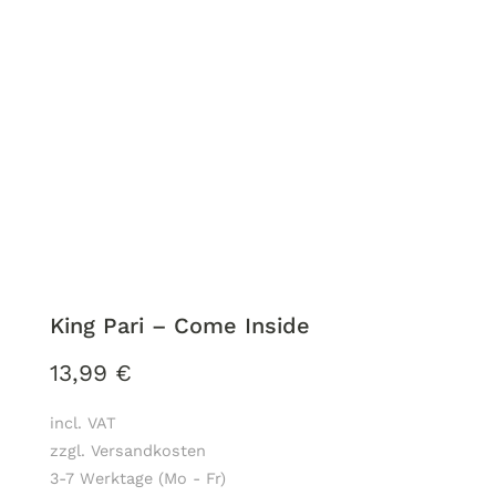
King Pari – Come Inside
13,99
€
incl. VAT
zzgl. Versandkosten
3-7 Werktage (Mo - Fr)