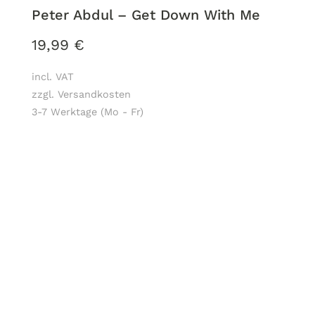
Peter Abdul – Get Down With Me
19,99
€
incl. VAT
zzgl. Versandkosten
3-7 Werktage (Mo - Fr)