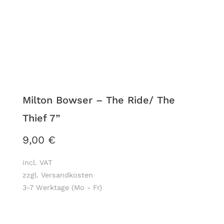
Milton Bowser – The Ride/ The
Thief 7”
9,00
€
incl. VAT
zzgl. Versandkosten
3-7 Werktage (Mo - Fr)