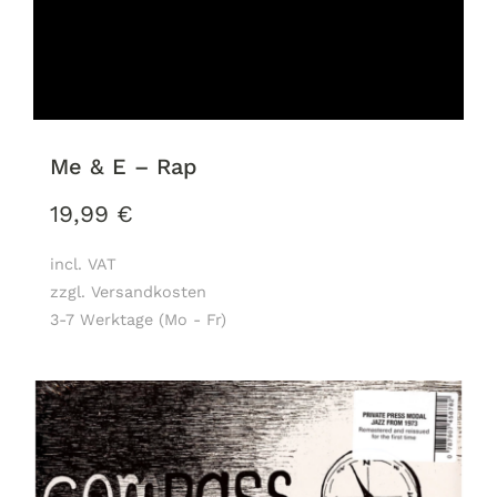
Me & E – Rap
19,99
€
incl. VAT
zzgl. Versandkosten
3-7 Werktage (Mo - Fr)