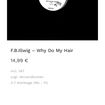
F.B.Illwig – Why Do My Hair
14,99
€
incl. VAT
zzgl. Versandkosten
3-7 Werktage (Mo - Fr)