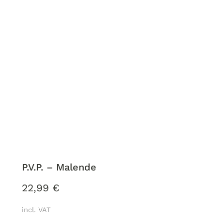
P.V.P. – Malende
22,99
€
incl. VAT