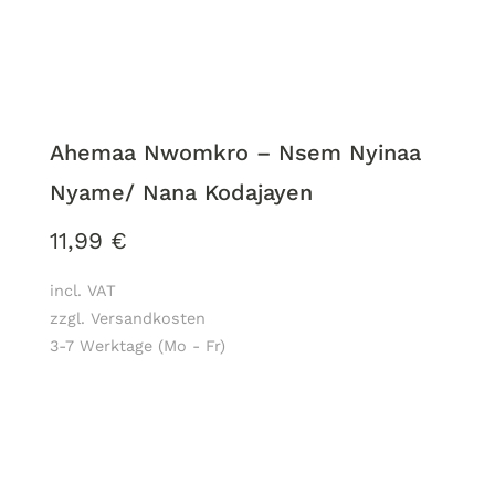
Ahemaa Nwomkro – Nsem Nyinaa
Nyame/ Nana Kodajayen
11,99
€
incl. VAT
zzgl. Versandkosten
3-7 Werktage (Mo - Fr)