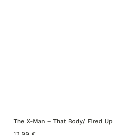
The X-Man – That Body/ Fired Up
13,99
€