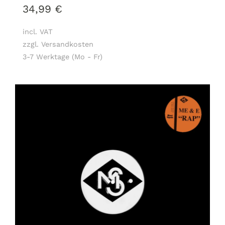
34,99
€
incl. VAT
zzgl. Versandkosten
3-7 Werktage (Mo - Fr)