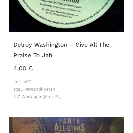
Delroy Washington ‎– Give All The
Praise To Jah
4,00
€
incl. VAT
zzgl. Versandkosten
3-7 Werktage (Mo - Fr)