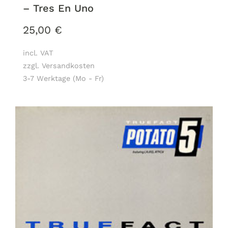
– Tres En Uno
25,00
€
incl. VAT
zzgl. Versandkosten
3-7 Werktage (Mo - Fr)