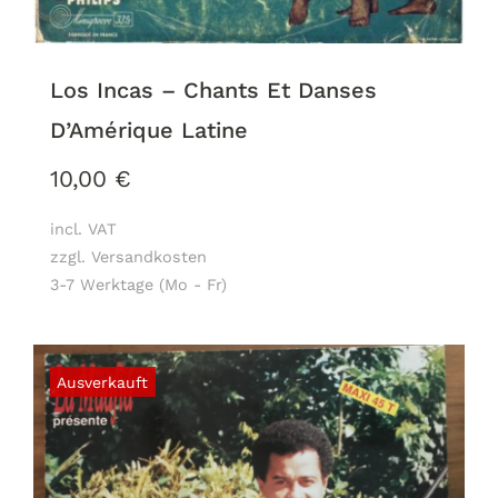
Los Incas – Chants Et Danses
D’Amérique Latine
10,00
€
incl. VAT
zzgl. Versandkosten
3-7 Werktage (Mo - Fr)
Ausverkauft