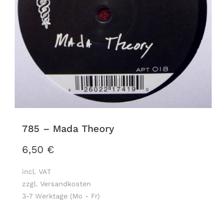
785 – Mada Theory
6,50
€
incl. VAT
zzgl. Versandkosten
3-7 Werktage (Mo - Fr)