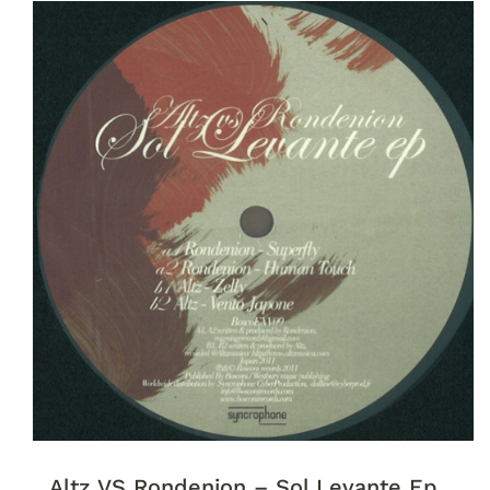
Altz VS Rondenion ‎– Sol Levante Ep