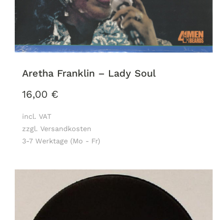
Aretha Franklin ‎– Lady Soul
16,00
€
incl. VAT
zzgl. Versandkosten
3-7 Werktage (Mo - Fr)