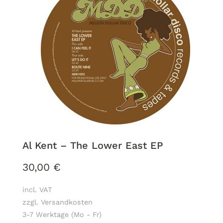
Al Kent ‎– The Lower East EP
30,00
€
incl. VAT
zzgl. Versandkosten
3-7 Werktage (Mo - Fr)