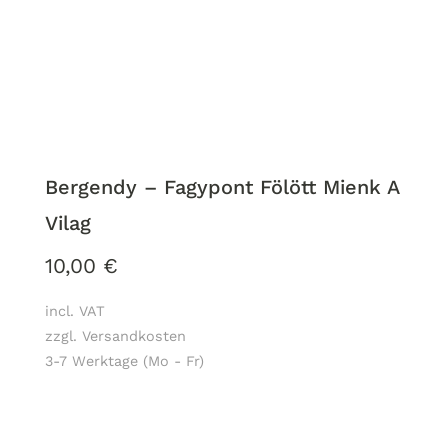
Bergendy – Fagypont Fölött Mienk A
Vilag
10,00
€
incl. VAT
zzgl. Versandkosten
3-7 Werktage (Mo - Fr)