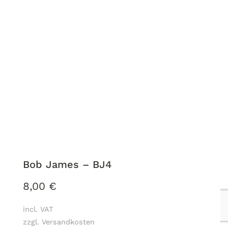
Bob James – BJ4
8,00
€
incl. VAT
zzgl. Versandkosten