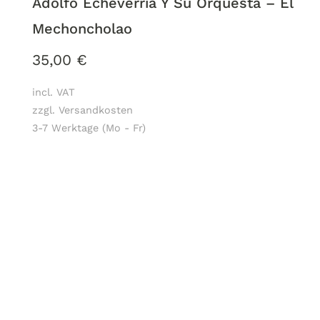
Adolfo Echeverria Y Su Orquesta – El
Mechoncholao
35,00
€
incl. VAT
zzgl. Versandkosten
3-7 Werktage (Mo - Fr)