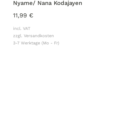
Nyame/ Nana Kodajayen
11,99
€
incl. VAT
zzgl. Versandkosten
3-7 Werktage (Mo - Fr)