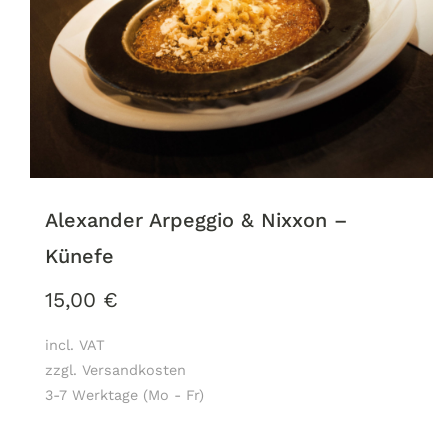
Alexander Arpeggio & Nixxon –
Künefe
15,00
€
incl. VAT
zzgl. Versandkosten
3-7 Werktage (Mo - Fr)