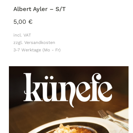
Albert Ayler – S/T
5,00
€
incl. VAT
zzgl. Versandkosten
3-7 Werktage (Mo - Fr)