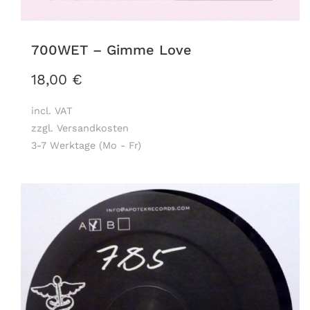
700WET – Gimme Love
18,00
€
incl. VAT
zzgl. Versandkosten
3-7 Werktage (Mo - Fr)