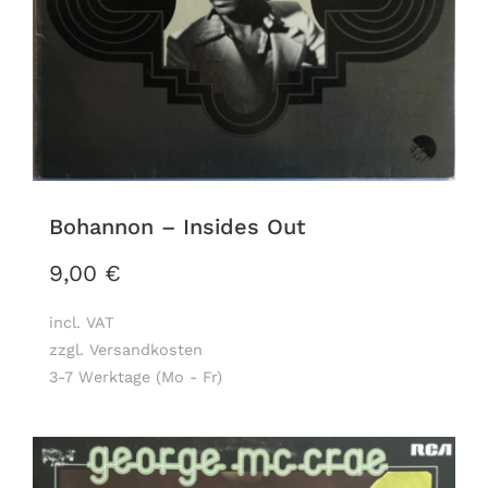
Bohannon – Insides Out
9,00
€
incl. VAT
zzgl. Versandkosten
3-7 Werktage (Mo - Fr)