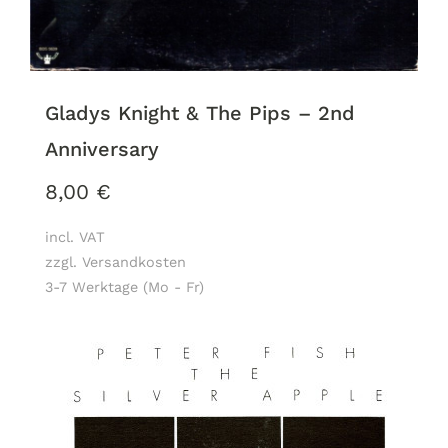
Gladys Knight & The Pips ‎– 2nd
Anniversary
8,00
€
incl. VAT
zzgl. Versandkosten
3-7 Werktage (Mo - Fr)