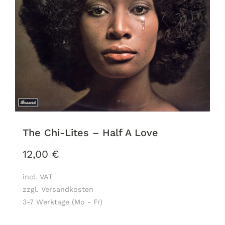
The Chi-Lites – Half A Love
12,00
€
incl. VAT
zzgl. Versandkosten
3-7 Werktage (Mo - Fr)