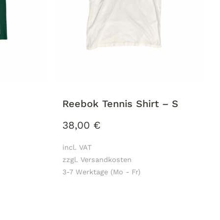
Reebok Tennis Shirt – S
38,00
€
incl. VAT
zzgl. Versandkosten
3-7 Werktage (Mo - Fr)