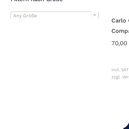
Any Größe

Carlo 
Compa
70,0
incl. VAT
zzgl. Ve