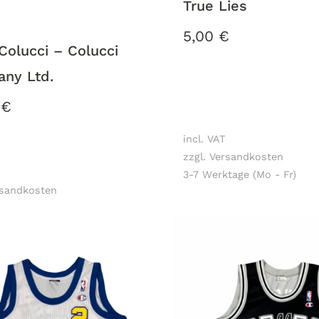
True Lies
5,00
€
Colucci – Colucci
ny Ltd.
0
€
incl. VAT
zzgl. Versandkosten
3-7 Werktage (Mo - Fr)
rsandkosten