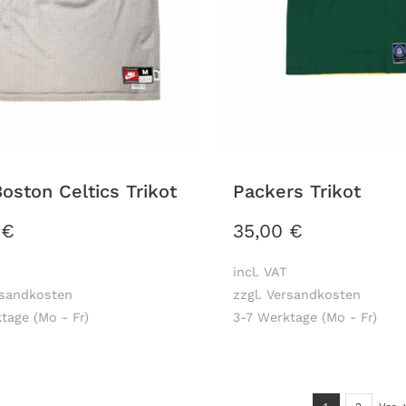
oston Celtics Trikot
Packers Trikot
0
€
35,00
€
incl. VAT
rsandkosten
zzgl. Versandkosten
tage (Mo - Fr)
3-7 Werktage (Mo - Fr)