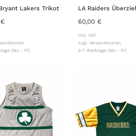
Bryant Lakers Trikot
LA Raiders Überzie
0
€
60,00
€
incl. VAT
rsandkosten
zzgl. Versandkosten
tage (Mo - Fr)
3-7 Werktage (Mo - Fr)