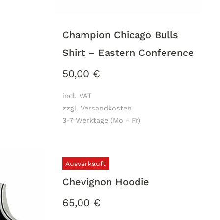
Champion Chicago Bulls
Shirt – Eastern Conference
50,00
€
incl. VAT
zzgl. Versandkosten
3-7 Werktage (Mo - Fr)
Ausverkauft
Chevignon Hoodie
65,00
€