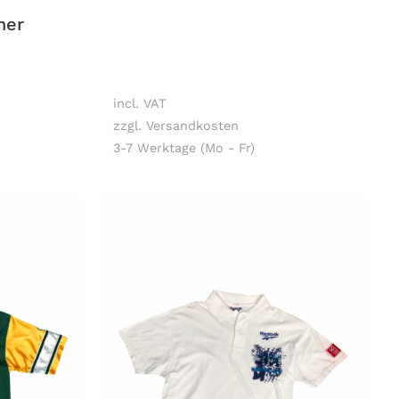
her
incl. VAT
zzgl. Versandkosten
3-7 Werktage (Mo - Fr)