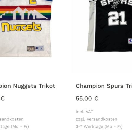
ion Nuggets Trikot
Champion Spurs Tr
0
€
55,00
€
incl. VAT
rsandkosten
zzgl. Versandkosten
tage (Mo - Fr)
3-7 Werktage (Mo - Fr)