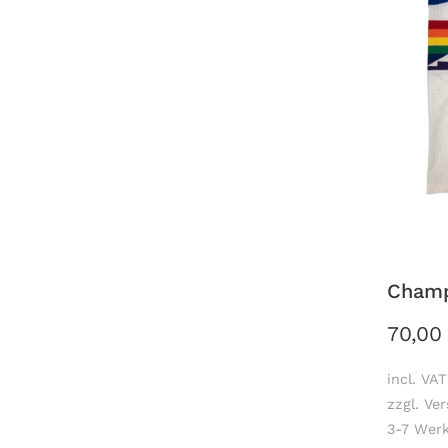
Champ
70,0
incl. VAT
zzgl. Ve
3-7 Werk