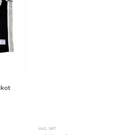
ikot
incl. VAT