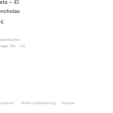
sta – El
ncholao
0
€
rsandkosten
tage (Mo - Fr)
pressum
Widerrufsbelehrung
Kontakt