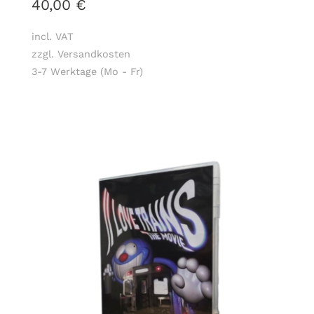
40,00
€
incl. VAT
zzgl. Versandkosten
3-7 Werktage (Mo - Fr)