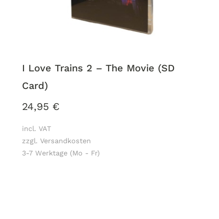
I Love Trains 2 – The Movie (SD
Card)
24,95
€
incl. VAT
zzgl. Versandkosten
3-7 Werktage (Mo - Fr)