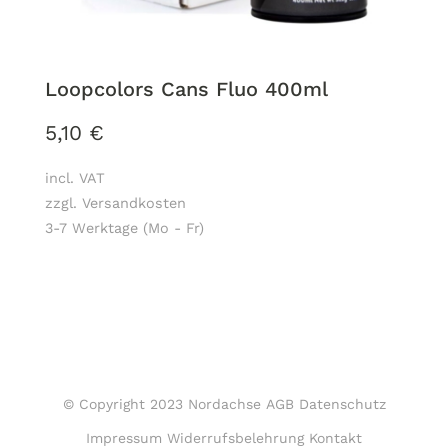
Loopcolors Cans Fluo 400ml
5,10
€
incl. VAT
zzgl. Versandkosten
3-7 Werktage (Mo - Fr)
© Copyright 2023 Nordachse
AGB
Datenschutz
Impressum
Widerrufsbelehrung
Kontakt