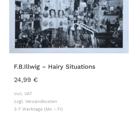
F.B.Illwig – Hairy Situations
24,99
€
incl. VAT
zzgl. Versandkosten
3-7 Werktage (Mo - Fr)