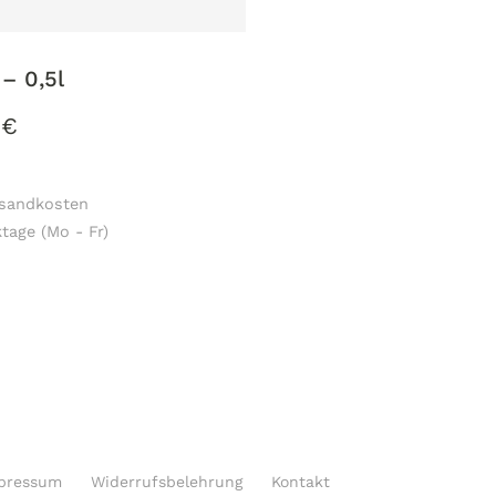
– 0,5l
5
€
rsandkosten
tage (Mo - Fr)
pressum
Widerrufsbelehrung
Kontakt