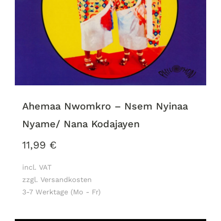
Ahemaa Nwomkro – Nsem Nyinaa
Nyame/ Nana Kodajayen
11,99
€
incl. VAT
zzgl. Versandkosten
3-7 Werktage (Mo - Fr)