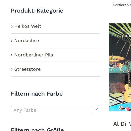
Sortieren
Produkt-Kategorie
Heikos Welt
Nordachse
Nordberliner Pils
Streetstore
Filtern nach Farbe
Any Farbe

Al Di 
Filtern nach Größe