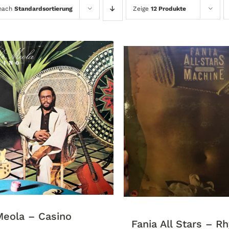
 nach
Standardsortierung
Zeige
12 Produkte
Meola ‎– Casino
Fania All Stars – R