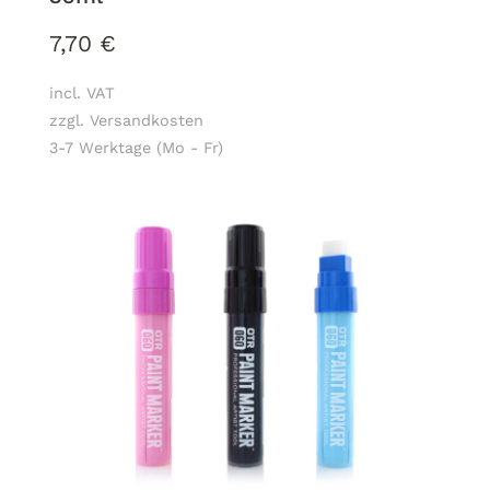
7,70
€
incl. VAT
zzgl. Versandkosten
3-7 Werktage (Mo - Fr)