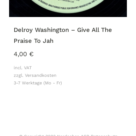
Delroy Washington ‎– Give All The
Praise To Jah
4,00
€
incl. VAT
zzgl. Versandkosten
3-7 Werktage (Mo - Fr)