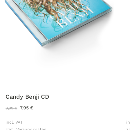
Candy Benji CD
7,95
€
9,99
€
incl. VAT
in
zzgl. Versandkosten
z