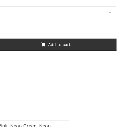

Add to cart
 Pink, Neon Green, Neon