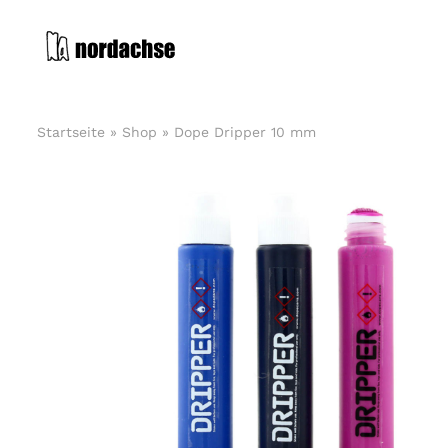
Zum
Inhalt
springen
Startseite
»
Shop
»
Dope Dripper 10 mm