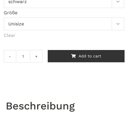

Größe

Clear
Add to cart
Doris
Monteiro
–
Mudando
De
Conversa
quantity
Beschreibung