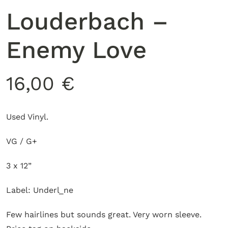
Louderbach ‎–
Enemy Love
16,00
€
Used Vinyl.
VG / G+
3 x 12”
Label: Underl_ne
Few hairlines but sounds great. Very worn sleeve.