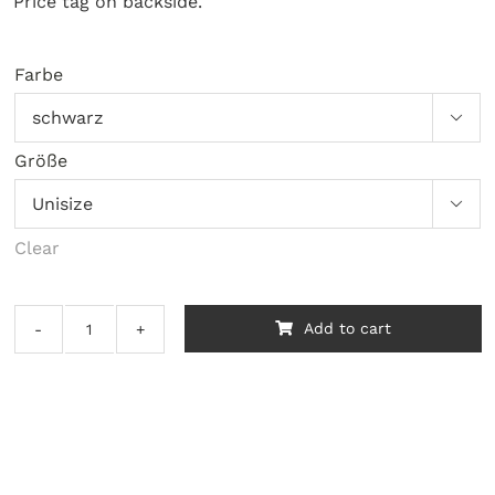
Price tag on backside.
Farbe

Größe

Clear
Add to cart
Louderbach
‎–
Enemy
Love
quantity