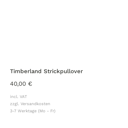
Timberland Strickpullover
40,00
€
incl. VAT
zzgl. Versandkosten
3-7 Werktage (Mo - Fr)