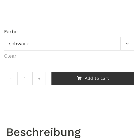
Farbe

Clear
Add to cart
Markal
B
Paintstik
Marker
quantity
Beschreibung