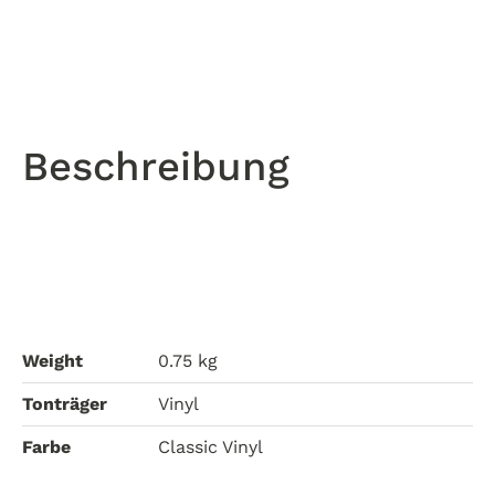
One
-
Sternzeichen
Boss
-
Edition
Beschreibung
1
-
Classic
Black
Vinyl
(Pre-
Order)
quantity
Weight
0.75 kg
Tonträger
Vinyl
Farbe
Classic Vinyl