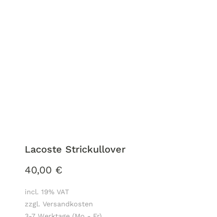
Lacoste Strickullover
40,00
€
incl. 19% VAT
zzgl. Versandkosten
3-7 Werktage (Mo - Fr)