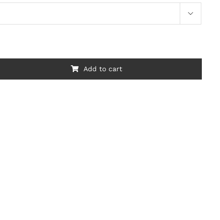

Add to cart