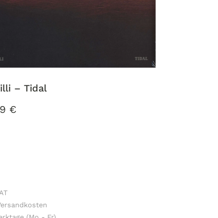
lli – Tidal
99
€
VAT
 Versandkosten
rktage (Mo - Fr)