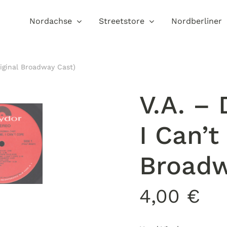
Nordachse
Streetstore
Nordberliner
riginal Broadway Cast)
V.A. – 
I Can’t
Broadw
4,00
€