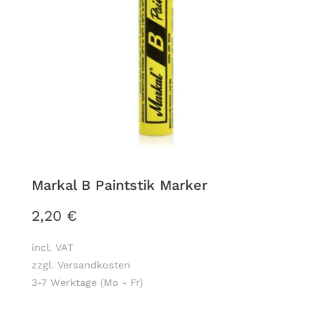
Markal B Paintstik Marker
2,20
€
incl. VAT
zzgl. Versandkosten
3-7 Werktage (Mo - Fr)