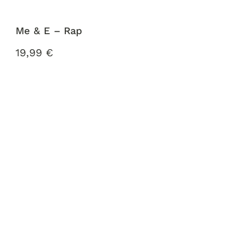
Me & E – Rap
19,99
€