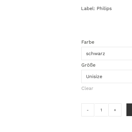
Label: Philips
Farbe
Größe
Clear
Wando
–
Bem-