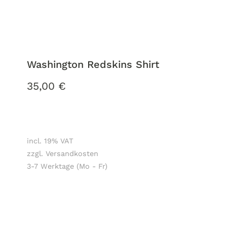
Washington Redskins Shirt
35,00
€
incl. 19% VAT
zzgl. Versandkosten
3-7 Werktage (Mo - Fr)